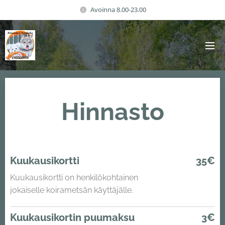
Avoinna 8.00-23.00
Hinnasto
Kuukausikortti
35€
Kuukausikortti on henkilökohtainen
jokaiselle koirametsän käyttäjälle.
Kuukausikortin puumaksu
3€