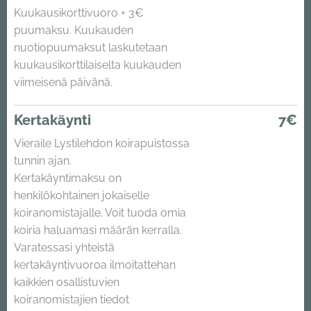
Kuukausikorttivuoro + 3€
puumaksu. Kuukauden
nuotiopuumaksut laskutetaan
kuukausikorttilaiselta kuukauden
viimeisenä päivänä.
Kertakäynti
7€
Vieraile Lystilehdon koirapuistossa
tunnin ajan.
Kertakäyntimaksu on
henkilökohtainen jokaiselle
koiranomistajalle. Voit tuoda omia
koiria haluamasi määrän kerralla.
Varatessasi yhteistä
kertakäyntivuoroa ilmoitattehan
kaikkien osallistuvien
koiranomistajien tiedot