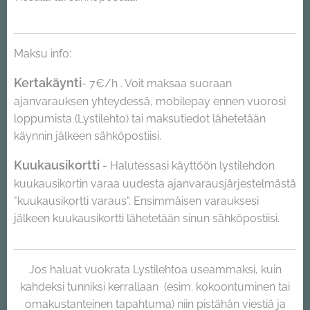
Maksu info:
Kertakäynti
- 7€/h . Voit maksaa suoraan
ajanvarauksen yhteydessä, mobilepay ennen vuorosi
loppumista (Lystilehto) tai maksutiedot lähetetään
käynnin jälkeen sähköpostiisi.
Kuukausikortti
- Halutessasi käyttöön lystilehdon
kuukausikortin varaa uudesta ajanvarausjärjestelmästä
"kuukausikortti varaus". Ensimmäisen varauksesi
jälkeen kuukausikortti lähetetään sinun sähköpostiisi.
Jos haluat vuokrata Lystilehtoa useammaksi, kuin
kahdeksi tunniksi kerrallaan (esim. kokoontuminen tai
omakustanteinen tapahtuma) niin pistähän viestiä ja