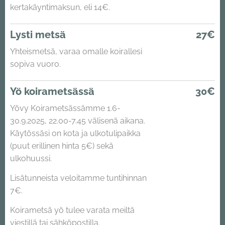
kertakäyntimaksun, eli 14€.
Lysti metsä
27€
Yhteismetsä, varaa omalle koirallesi
sopiva vuoro.
Yö koirametsässä
30€
Yövy Koirametsässämme 1.6-
30.9.2025, 22.00-7.45 välisenä aikana.
Käytössäsi on kota ja ulkotulipaikka
(puut erillinen hinta 5€) sekä
ulkohuussi.
Lisätunneista veloitamme tuntihinnan
7€.
Koirametsä yö tulee varata meiltä
viestillä tai sähköpostilla.