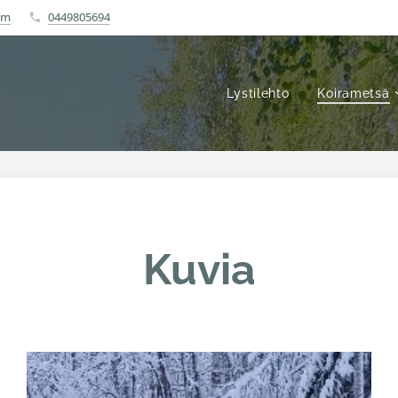
om
0449805694
Lystilehto
Koirametsä
Kuvia