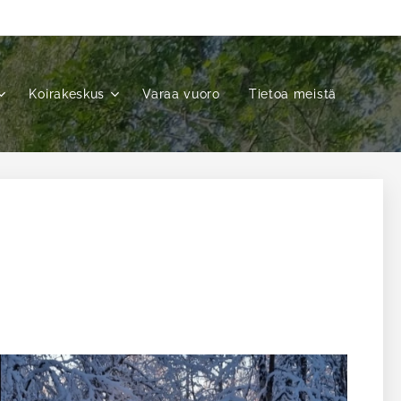
Koirakeskus
Varaa vuoro
Tietoa meistä